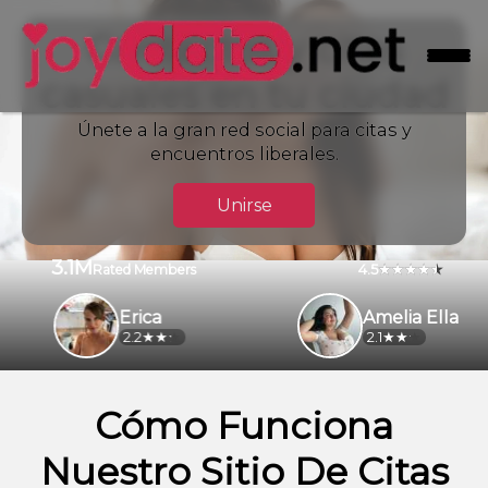
Contactos y citas
casuales en tu ciudad
Únete a la gran red social para citas y
encuentros liberales.
Unirse
3.1M
4.5
Rated Members
Erica
Amelia Ella
2.2
2.1
Cómo Funciona
Nuestro Sitio De Citas