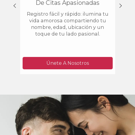
De Citas Apasionadas
E
Registro fácil y rápido: ilumina tu
Est
vida amorosa compartiendo tu
enc
nombre, edad, ubicación y un
que 
toque de tu lado pasional.
Únete A Nosotros