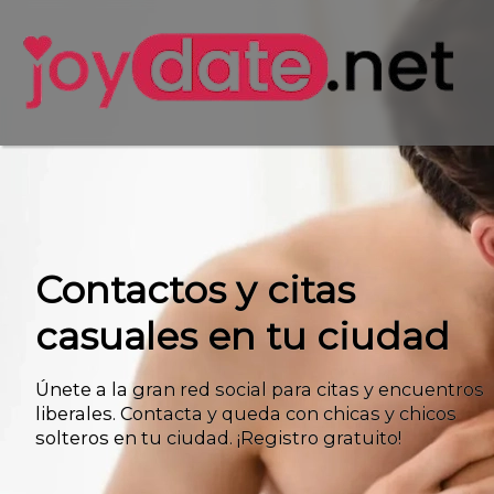
Contactos y citas
casuales en tu ciudad
Únete a la gran red social para citas y encuentros
liberales. Contacta y queda con chicas y chicos
solteros en tu ciudad. ¡Registro gratuito!