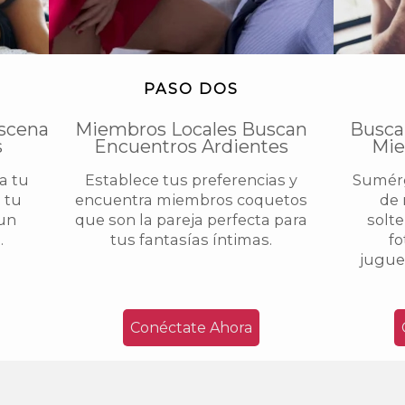
PASO DOS
scena
Miembros Locales Buscan
Busca
s
Encuentros Ardientes
Mie
na tu
Establece tus preferencias y
Sumérg
 tu
encuentra miembros coquetos
de 
 un
que son la pareja perfecta para
solte
.
tus fantasías íntimas.
fo
juguet
Conéctate Ahora