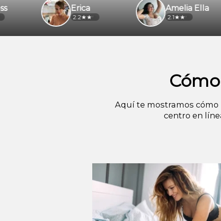
Erica
Amelia Ella
2.2
2.1
Cómo 
Aquí te mostramos cómo i
centro en lín