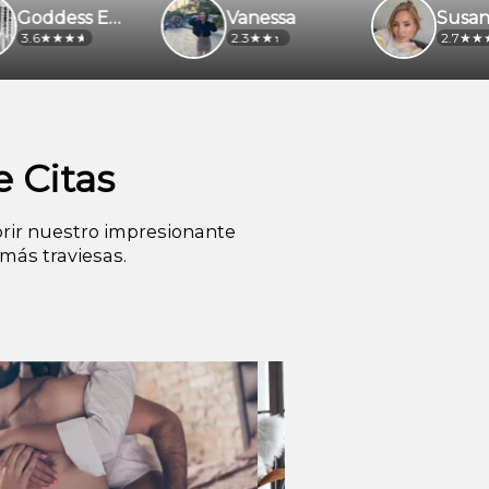
Goddess Emilia
Vanessa
Susan
2.3
2.7
 Citas
rir nuestro impresionante
más traviesas.