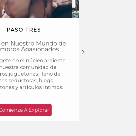
PASO TRES
PASO CUAT
 en Nuestro Mundo de
Únete A Nuestro C
mbros Apasionados
Experimenta el potenc
ete en el núcleo ardiente
de nuestra comunidad
nuestra comunidad de
casuales al actualiz
ros juguetones, lleno de
membresía VIP, desb
tos seductoras, blogs
características emoc
ones y artículos íntimos.
para un encuentro t
Comienza A Explorar
Actualizar Aho