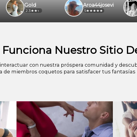
Gold
Aroa44josevi
2.3
5
3.6
Funciona Nuestro Sitio De
nteractuar con nuestra próspera comunidad y descub
ea de miembros coquetos para satisfacer tus fantasías 