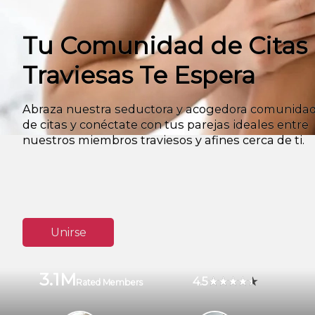
Tu Comunidad de Citas
Traviesas Te Espera
Abraza nuestra seductora y acogedora comunida
de citas y conéctate con tus parejas ideales entre
nuestros miembros traviesos y afines cerca de ti.
Unirse
3.1M
4.5
Rated Members