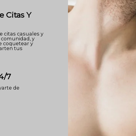
e Citas Y
 citas casuales y
a comunidad, y
e coquetear y
arten tus
4/7
arte de