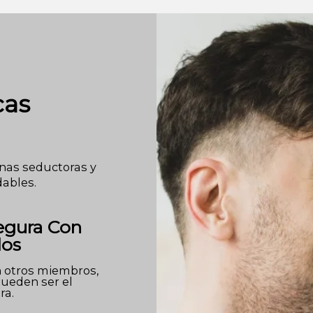
cas
onas seductoras y
dables.
egura Con
dos
n otros miembros,
ueden ser el
ra.