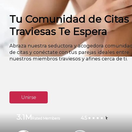
Tu Comunidad de Citas
Traviesas Te Espera
Abraza nuestra seductora y acogedora comunida
de citas y conéctate con tus parejas ideales entre
nuestros miembros traviesos y afines cerca de ti.
Unirse
3.1M
4.5
Rated Members