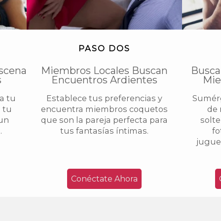
PASO DOS
scena
Miembros Locales Buscan
Busca
s
Encuentros Ardientes
Mie
na tu
Establece tus preferencias y
Sumérg
 tu
encuentra miembros coquetos
de 
 un
que son la pareja perfecta para
solte
.
tus fantasías íntimas.
fo
juguet
Conéctate Ahora