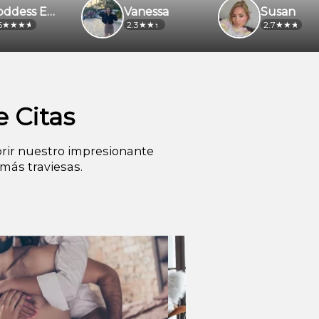
ss Emilia
Vanessa
Susan
2.3
2.7
 Citas
rir nuestro impresionante
más traviesas.