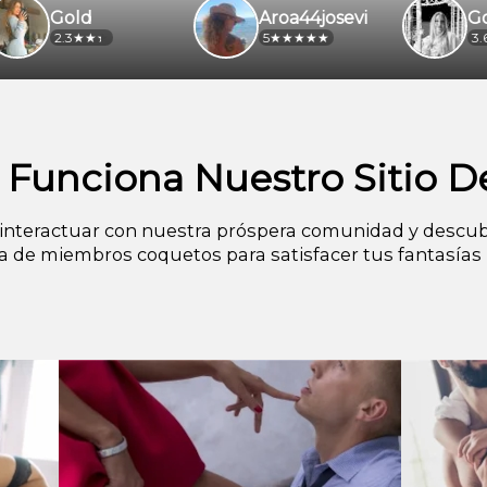
ld
Aroa44josevi
Godde
5
3.6
Funciona Nuestro Sitio De
nteractuar con nuestra próspera comunidad y descub
ea de miembros coquetos para satisfacer tus fantasías 