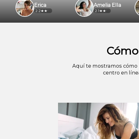
Erica
Amelia Ella
Go
2.2
2.1
2.3
Cómo 
Aquí te mostramos cómo i
centro en lín