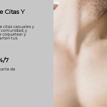
e Citas Y
 citas casuales y
a comunidad, y
e coquetear y
arten tus
4/7
arte de