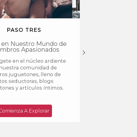
PASO TRES
PASO CUAT
 en Nuestro Mundo de
Únete A Nuestro C
mbros Apasionados
Experimenta el potenc
ete en el núcleo ardiente
de nuestra comunidad
nuestra comunidad de
casuales al actualiz
ros juguetones, lleno de
membresía VIP, desb
tos seductoras, blogs
características emoc
ones y artículos íntimos.
para un encuentro t
Comienza A Explorar
Actualizar Aho