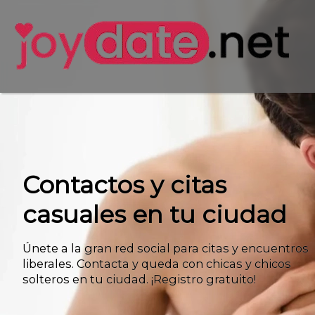
Contactos y citas
casuales en tu ciudad
Únete a la gran red social para citas y encuentros
liberales. Contacta y queda con chicas y chicos
solteros en tu ciudad. ¡Registro gratuito!