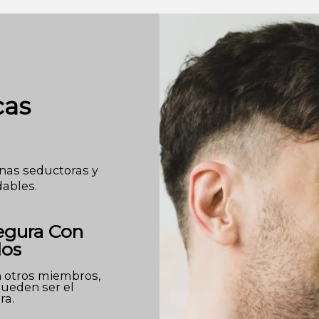
cas
onas seductoras y
dables.
egura Con
dos
n otros miembros,
ueden ser el
ra.