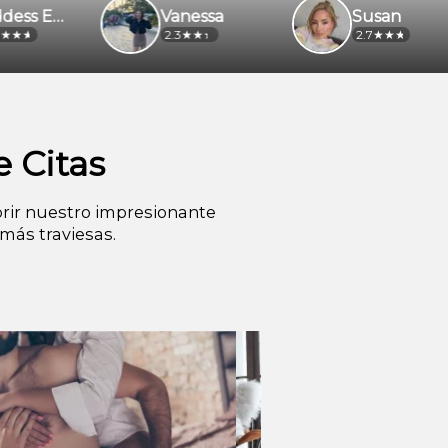
Vanessa
Susan
2.3
2.7
 Citas
rir nuestro impresionante
más traviesas.