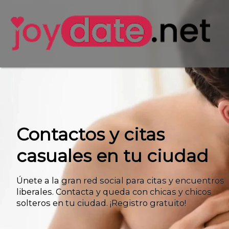
Contactos y citas
casuales en tu ciudad
Únete a la gran red social para citas y encuentros
liberales. Contacta y queda con chicas y chicos
solteros en tu ciudad. ¡Registro gratuito!