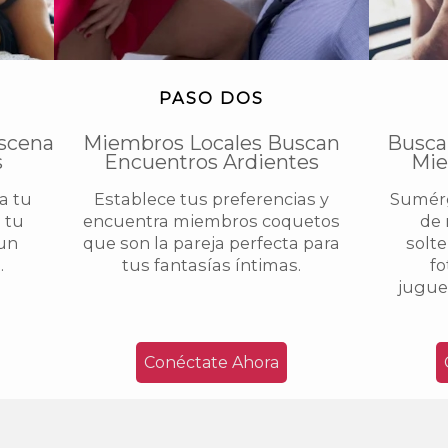
PASO DOS
scena
Miembros Locales Buscan
Busca
s
Encuentros Ardientes
Mie
na tu
Establece tus preferencias y
Sumérg
 tu
encuentra miembros coquetos
de 
 un
que son la pareja perfecta para
solte
.
tus fantasías íntimas.
fo
juguet
Conéctate Ahora