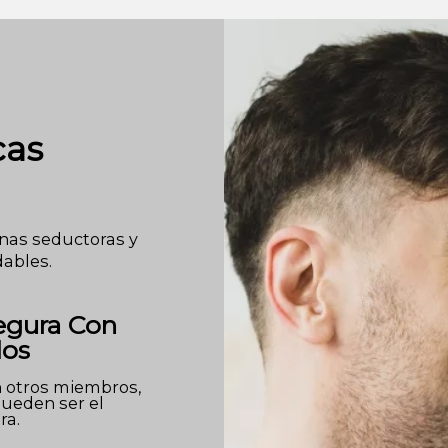
cas
onas seductoras y
dables.
egura Con
dos
n otros miembros,
ueden ser el
ra.