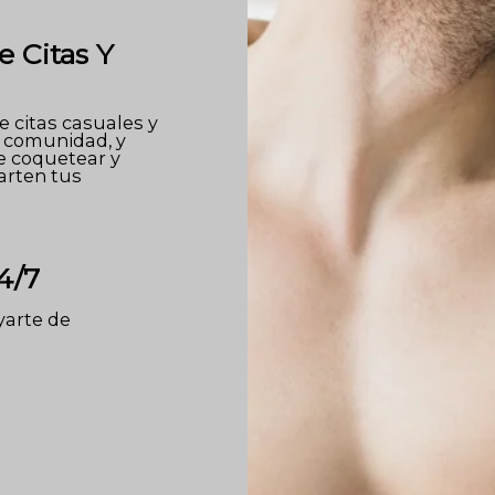
e Citas Y
 citas casuales y
a comunidad, y
e coquetear y
arten tus
4/7
arte de