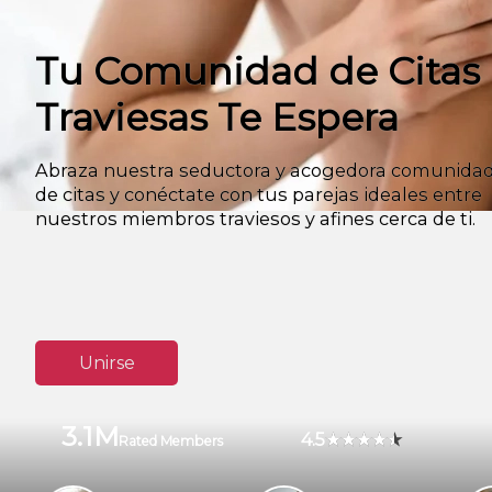
Tu Comunidad de Citas
Traviesas Te Espera
Abraza nuestra seductora y acogedora comunida
de citas y conéctate con tus parejas ideales entre
nuestros miembros traviesos y afines cerca de ti.
Unirse
3.1M
4.5
Rated Members