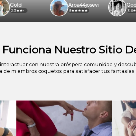
d
Aroa44josevi
Goddess Emilia
5
3.6
Funciona Nuestro Sitio De
nteractuar con nuestra próspera comunidad y descub
ea de miembros coquetos para satisfacer tus fantasías 