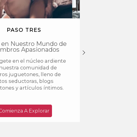
PASO TRES
PASO CUAT
 en Nuestro Mundo de
Únete A Nuestro C
mbros Apasionados
Experimenta el potenc
ete en el núcleo ardiente
de nuestra comunidad
nuestra comunidad de
casuales al actualiz
ros juguetones, lleno de
membresía VIP, desb
tos seductoras, blogs
características emoc
ones y artículos íntimos.
para un encuentro t
Comienza A Explorar
Actualizar Aho