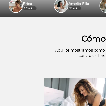
Erica
Amelia Ella
Gol
2.2
2.1
2.3
Cómo 
Aquí te mostramos cómo i
centro en lín