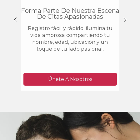
Forma Parte De Nuestra Escena
Mie
De Citas Apasionadas
E
Registro fácil y rápido: ilumina tu
Est
vida amorosa compartiendo tu
enc
nombre, edad, ubicación y un
que 
toque de tu lado pasional.
Únete A Nosotros