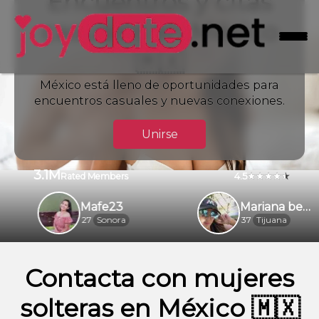
Encuentros y citas
casuales en México
🇲🇽
México está lleno de oportunidades para
encuentros casuales y nuevas conexiones.
Unirse
3.1M
4.5
Rated Members
Mafe23
Mariana bella
27
Sonora
37
Tijuana
Contacta con mujeres
solteras en México 🇲🇽